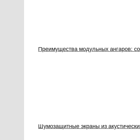
Преимущества модульных ангаров: с
Шумозащитные экраны из акустически