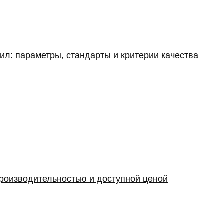
ил: параметры, стандарты и критерии качества
производительностью и доступной ценой