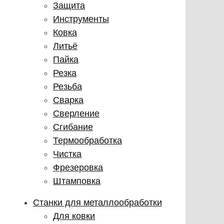
Защита
Инструменты
Ковка
Литьё
Пайка
Резка
Резьба
Сварка
Сверление
Сгибание
Термообработка
Чистка
Фрезеровка
Штамповка
Станки для металлообработки
Для ковки