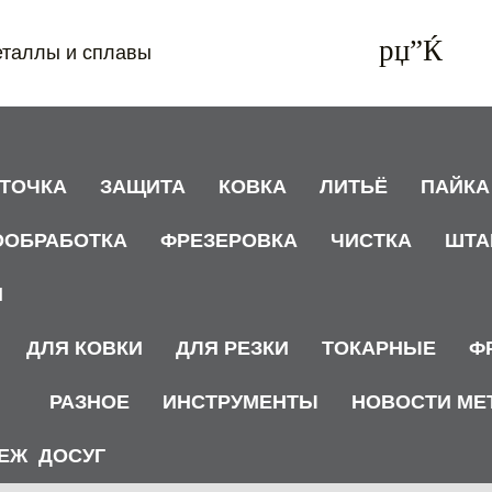
еталлы и сплавы
АТОЧКА
ЗАЩИТА
КОВКА
ЛИТЬЁ
ПАЙКА
ООБРАБОТКА
ФРЕЗЕРОВКА
ЧИСТКА
ШТА
И
ДЛЯ КОВКИ
ДЛЯ РЕЗКИ
ТОКАРНЫЕ
Ф
РАЗНОЕ
ИНСТРУМЕНТЫ
НОВОСТИ МЕ
ЕЖ
ДОСУГ