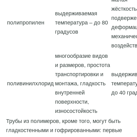
жёсткость
выдерживаемая
подверже
полипропилен
температура – до 80
деформац
градусов
механиче
воздейст
многообразие видов
и размеров, простота
транспортировки и
выдержи
поливинилхлорид
монтажа, гладкость
температ
внутренней
до 40 гра
поверхности,
износостойкость
Трубы из полимеров, кроме того, могут быть
гладкостенными и гофрированными: первые