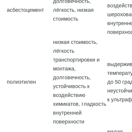
долговечность,
воздейст
асбестоцемент
лёгкость, низкая
шерохова
стоимость
внутренн
поверхно
низкая стоимость,
лёгкость
транспортировки и
выдержи
монтажа,
температ
долговечность,
полиэтилен
до 50 гра
устойчивость к
неустойч
воздействию
к ультра
химикатов, гладкость
внутренней
поверхности
малая