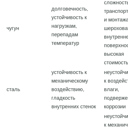
сложност
долговечность,
транспор
устойчивость к
и монтажа
нагрузкам,
чугун
шерохова
перепадам
внутренн
температур
поверхнос
высокая
стоимост
устойчивость к
неустойч
механическому
к воздей
сталь
воздействию,
влаги,
гладкость
подверже
внутренних стенок
коррозии
неустойч
к механи