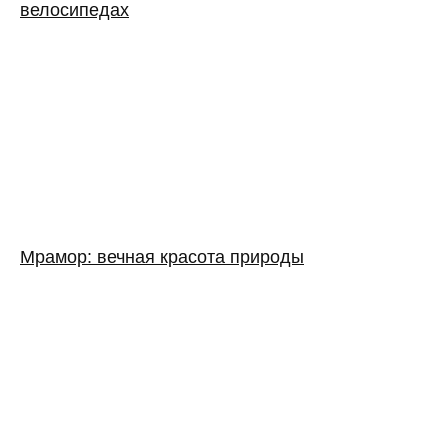
велосипедах
Мрамор: вечная красота природы