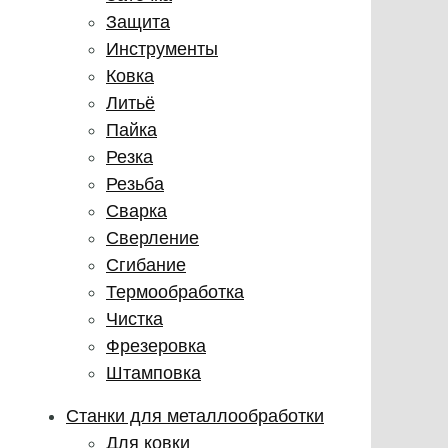
Защита
Инструменты
Ковка
Литьё
Пайка
Резка
Резьба
Сварка
Сверление
Сгибание
Термообработка
Чистка
Фрезеровка
Штамповка
Станки для металлообработки
Для ковки