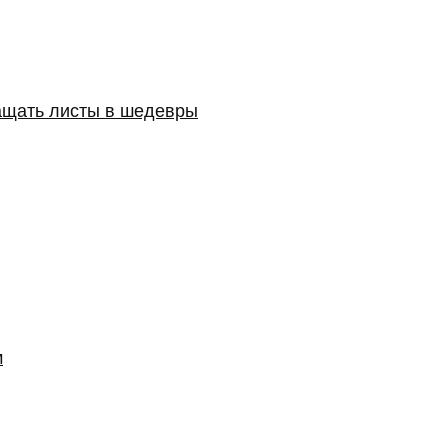
ащать листы в шедевры
м