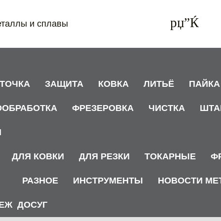
еталлы и сплавы
АТОЧКА
ЗАЩИТА
КОВКА
ЛИТЬЁ
ПАЙКА
ООБРАБОТКА
ФРЕЗЕРОВКА
ЧИСТКА
ШТА
И
ДЛЯ КОВКИ
ДЛЯ РЕЗКИ
ТОКАРНЫЕ
Ф
РАЗНОЕ
ИНСТРУМЕНТЫ
НОВОСТИ МЕ
ЕЖ
ДОСУГ