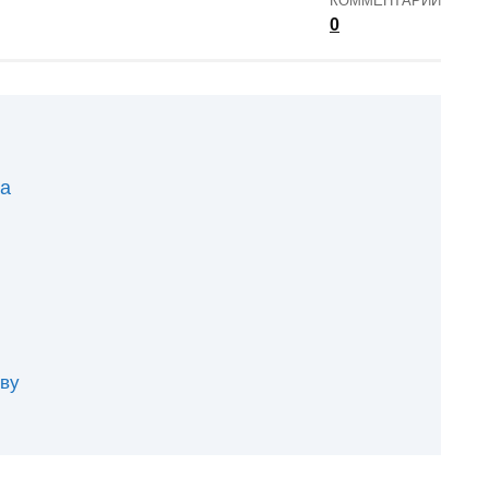
КОММЕНТАРИИ
0
ца
еву