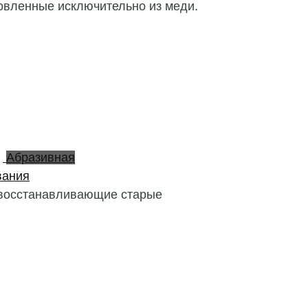
овленные исключительно из меди.
Абразивная
вания
, восстанавливающие старые