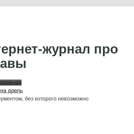
тернет-журнал про
лавы
разивная
на дрель
ументом, без которого невозможно