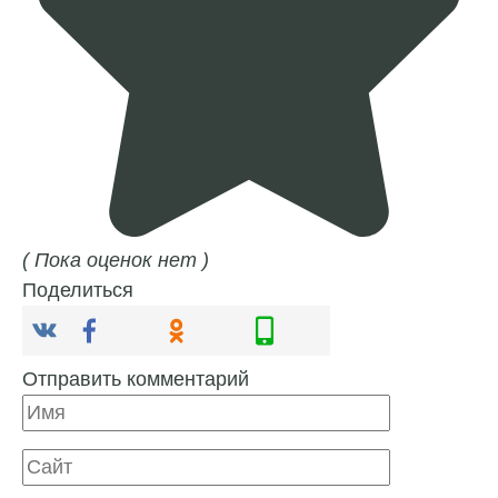
( Пока оценок нет )
Поделиться
Отправить комментарий
Имя
Сайт