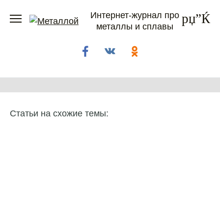
Перейти
Интернет-журнал про
к
металлы и сплавы
содержанию
Статьи на схожие темы: