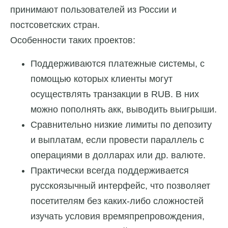
принимают пользователей из России и
постсоветских стран.
Особенности таких проектов:
Поддерживаются платежные системы, с
помощью которых клиенты могут
осуществлять транзакции в RUB. В них
можно пополнять акк, выводить выигрыши.
Сравнительно низкие лимиты по депозиту
и выплатам, если провести параллель с
операциями в долларах или др. валюте.
Практически всегда поддерживается
русскоязычный интерфейс, что позволяет
посетителям без каких-либо сложностей
изучать условия времяпрепровождения,