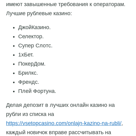
имеют завышенные требования к операторам.
Лучшие рублевые казино:
ДжойКазино.
Селектор.
Супер Слотс.
1хБет.
ПокерДом.
Брилкс.
Френдс.
Плей Фортуна.
Делая депозит в лучших онлайн казино на
рубли из списка на
https://vsetopcasino.com/onlajn-kazino-na-rubli/
,
каждый новичок вправе рассчитывать на