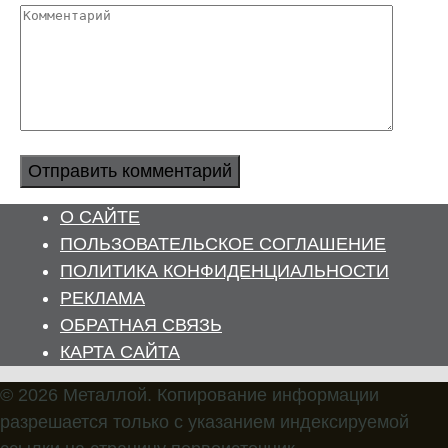
Комментарий
О САЙТЕ
ПОЛЬЗОВАТЕЛЬСКОЕ СОГЛАШЕНИЕ
ПОЛИТИКА КОНФИДЕНЦИАЛЬНОСТИ
РЕКЛАМА
ОБРАТНАЯ СВЯЗЬ
КАРТА САЙТА
© 2026 Металлой. Копирование информации
разрешается только с указанием индексируемой