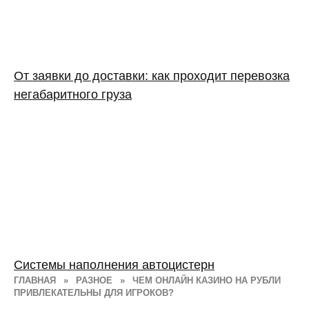
От заявки до доставки: как проходит перевозка
негабаритного груза
Системы наполнения автоцистерн
ГЛАВНАЯ
»
РАЗНОЕ
»
ЧЕМ ОНЛАЙН КАЗИНО НА РУБЛИ
ПРИВЛЕКАТЕЛЬНЫ ДЛЯ ИГРОКОВ?