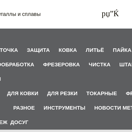
еталлы и сплавы
АТОЧКА
ЗАЩИТА
КОВКА
ЛИТЬЁ
ПАЙКА
ООБРАБОТКА
ФРЕЗЕРОВКА
ЧИСТКА
ШТА
И
ДЛЯ КОВКИ
ДЛЯ РЕЗКИ
ТОКАРНЫЕ
Ф
РАЗНОЕ
ИНСТРУМЕНТЫ
НОВОСТИ МЕ
ЕЖ
ДОСУГ