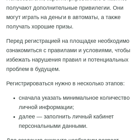
получают дополнительные привилегии. Они
могут играть на деньги в автоматы, а также
получать хорошие призы.
Перед регистрацией на площадке необходимо
ознакомиться с правилами и условиями, чтобы
избежать нарушения правил и потенциальных
проблем в будущем.
Регистрироваться нужно в несколько этапов:
сначала указать минимальное количество
личной информации;
далее — заполнить личный кабинет
персональными данными.