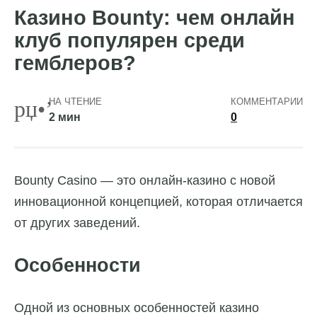
Казино Bounty: чем онлайн
клуб популярен среди
гемблеров?
НА ЧТЕНИЕ
КОММЕНТАРИИ
2 мин
0
Bounty Casino — это онлайн-казино с новой
инновационной концепцией, которая отличается
от других заведений.
Особенности
Одной из основных особенностей казино