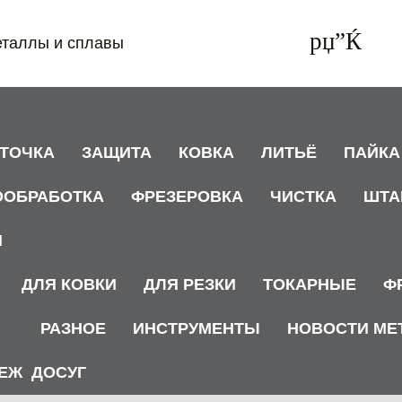
еталлы и сплавы
АТОЧКА
ЗАЩИТА
КОВКА
ЛИТЬЁ
ПАЙКА
ООБРАБОТКА
ФРЕЗЕРОВКА
ЧИСТКА
ШТА
И
ДЛЯ КОВКИ
ДЛЯ РЕЗКИ
ТОКАРНЫЕ
Ф
РАЗНОЕ
ИНСТРУМЕНТЫ
НОВОСТИ МЕ
ЕЖ
ДОСУГ