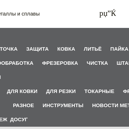
еталлы и сплавы
АТОЧКА
ЗАЩИТА
КОВКА
ЛИТЬЁ
ПАЙКА
ООБРАБОТКА
ФРЕЗЕРОВКА
ЧИСТКА
ШТА
И
ДЛЯ КОВКИ
ДЛЯ РЕЗКИ
ТОКАРНЫЕ
Ф
РАЗНОЕ
ИНСТРУМЕНТЫ
НОВОСТИ МЕ
ЕЖ
ДОСУГ