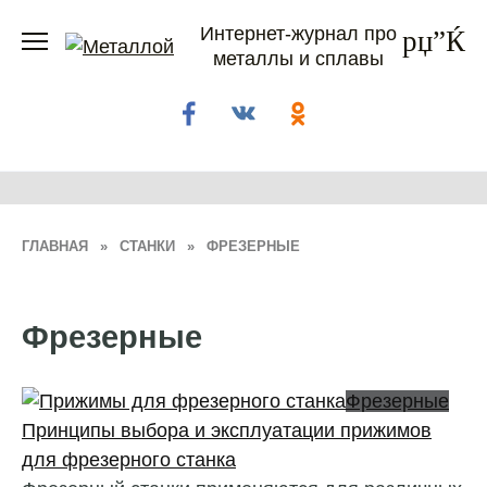
Перейти
Интернет-журнал про
к
металлы и сплавы
содержанию
ГЛАВНАЯ
»
СТАНКИ
»
ФРЕЗЕРНЫЕ
Фрезерные
Фрезерные
Принципы выбора и эксплуатации прижимов
для фрезерного станка