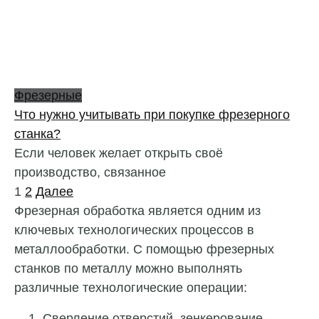
Фрезерные
Что нужно учитывать при покупке фрезерного
станка?
Если человек желает открыть своё
производство, связанное
Пагинация
1
2
Далее
записей
Фрезерная обработка является одним из
ключевых технологических процессов в
металлообработки. С помощью фрезерных
станков по металлу можно выполнять
различные технологические операции:
Сверление отверстий, зенкерование,