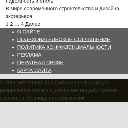
надежность и стиль
В мире современного строительства и дизайна
экстерьера
Пагинация
1
2
…
4
Далее
записей
О САЙТЕ
ПОЛЬЗОВАТЕЛЬСКОЕ СОГЛАШЕНИЕ
ПОЛИТИКА КОНФИДЕНЦИАЛЬНОСТИ
РЕКЛАМА
ОБРАТНАЯ СВЯЗЬ
КАРТА САЙТА
© 2026 Металлой. Копирование информации
разрешается только с указанием индексируемой
ссылки на страницу первоисточник.