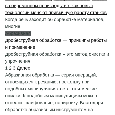
в современном производстве: как новые
технологии меняют привычную работу станков
Когда речь заходит об обработке материалов,
многие
Абразивная
Дробеструйная обработка — принципы работы
и применение
Дробеструйная обработка – это метод очистки и
упрочнения
Пагинация
1
2
3
Далее
записей
Абразивная обработка — серия операций,
относящихся к резанию, поскольку при
подобных манипуляциях остаются мелкие
опилки. К подобным манипуляциям можно
отнести: шлифование, полировку. Благодаря
обработке абразивным инструментом на