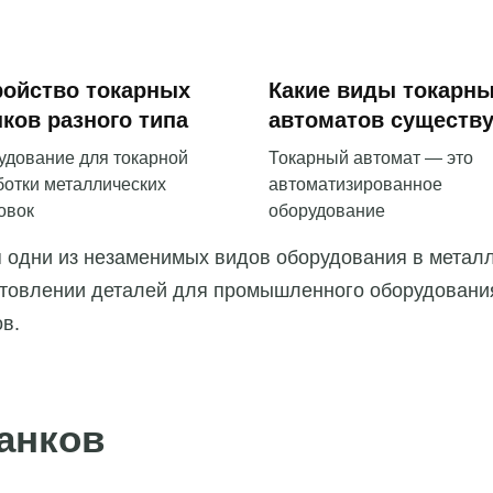
ройство токарных
Какие виды токарн
нков разного типа
автоматов существ
удование для токарной
Токарный автомат — это
ботки металлических
автоматизированное
овок
оборудование
я одни из незаменимых видов оборудования в метал
отовлении деталей для промышленного оборудования
в.
анков