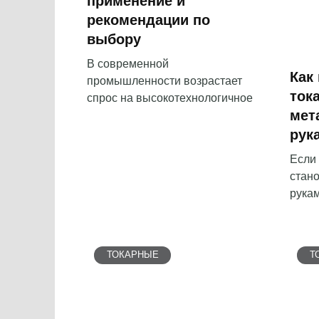
применение и
рекомендации по
выбору
В современной
Как
промышленности возрастает
ток
спрос на высокотехнологичное
мет
рук
Если 
стано
рука
ТОКАРНЫЕ
Т