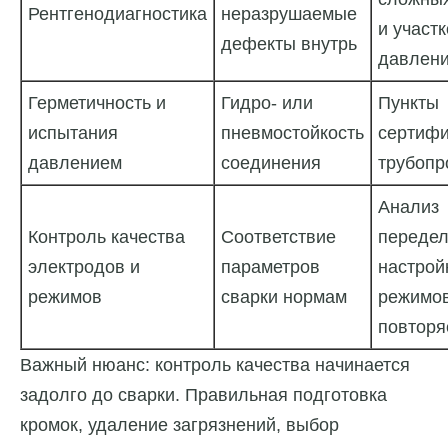
Рентгенодиагностика
неразрушаемые
и участ
дефекты внутрь
давлен
Герметичность и
Гидро- или
Пункты
испытания
пневмостойкость
сертифи
давлением
соединения
трубопр
Анализ
Контроль качества
Соответствие
передел
электродов и
параметров
настрой
режимов
сварки нормам
режимо
повторя
Важный нюанс: контроль качества начинается
задолго до сварки. Правильная подготовка
кромок, удаление загрязнений, выбор