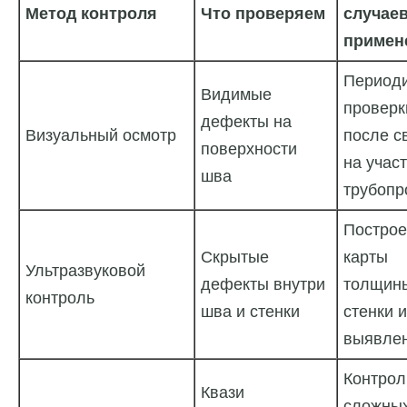
Метод контроля
Что проверяем
случае
примен
Периоди
Видимые
проверк
дефекты на
Визуальный осмотр
после с
поверхности
на учас
шва
трубопр
Построе
Скрытые
карты
Ультразвуковой
дефекты внутри
толщин
контроль
шва и стенки
стенки и
выявлен
Контрол
Квази
сложных