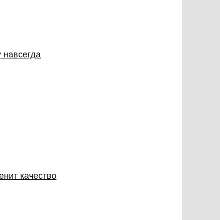
у навсегда
енит качество