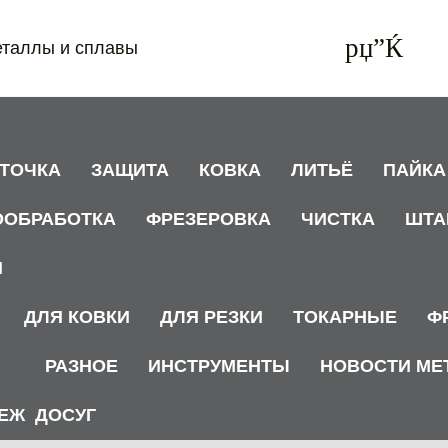
еталлы и сплавы
АТОЧКА
ЗАЩИТА
КОВКА
ЛИТЬЁ
ПАЙКА
ООБРАБОТКА
ФРЕЗЕРОВКА
ЧИСТКА
ШТА
И
ДЛЯ КОВКИ
ДЛЯ РЕЗКИ
ТОКАРНЫЕ
Ф
РАЗНОЕ
ИНСТРУМЕНТЫ
НОВОСТИ МЕ
ЕЖ
ДОСУГ