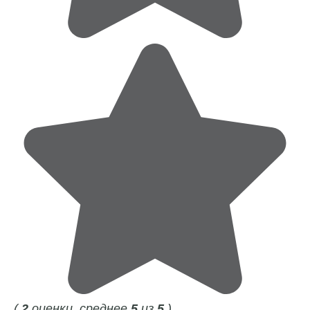
(
2
оценки, среднее
5
из
5
)