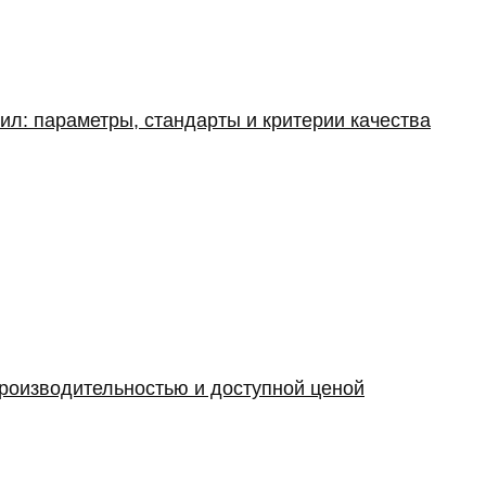
ил: параметры, стандарты и критерии качества
производительностью и доступной ценой