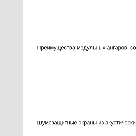
Преимущества модульных ангаров: с
Шумозащитные экраны из акустически