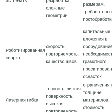
3D-печать
разработка,
размерам,
сложные
требовательн
геометрии
постобработк
капитальные
вложения в
скорость,
оборудование
Роботизированная
повторяемость,
необходимос
сварка
качество швов
грамотного
проектирова
оснасток
ограничения 
точность, чистая
толщине
поверхность,
Лазерная гибка
материалов,
высокая
стоимость
повторяемость