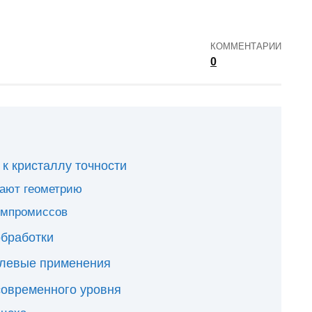
КОММЕНТАРИИ
0
 к кристаллу точности
вают геометрию
омпромиссов
обработки
слевые применения
современного уровня