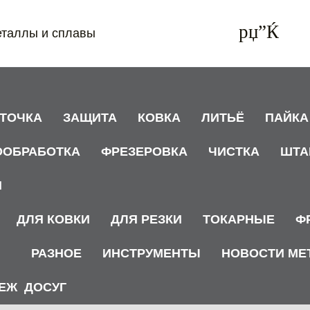
еталлы и сплавы
АТОЧКА
ЗАЩИТА
КОВКА
ЛИТЬЁ
ПАЙКА
ООБРАБОТКА
ФРЕЗЕРОВКА
ЧИСТКА
ШТА
И
ДЛЯ КОВКИ
ДЛЯ РЕЗКИ
ТОКАРНЫЕ
Ф
РАЗНОЕ
ИНСТРУМЕНТЫ
НОВОСТИ МЕ
ЕЖ
ДОСУГ