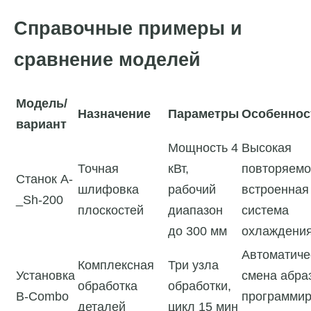
Справочные примеры и
сравнение моделей
Модель/
Назначение
Параметры
Особеннос
вариант
Мощность 4
Высокая
Точная
кВт,
повторяемо
Станок A-
шлифовка
рабочий
встроенная
_Sh-200
плоскостей
диапазон
система
до 300 мм
охлаждени
Автоматиче
Комплексная
Три узла
Установка
смена абра
обработка
обработки,
B-Combo
программи
деталей
цикл 15 мин