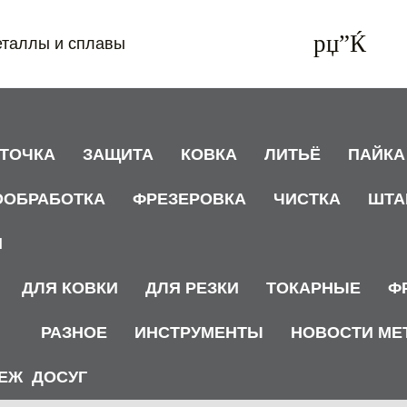
еталлы и сплавы
АТОЧКА
ЗАЩИТА
КОВКА
ЛИТЬЁ
ПАЙКА
ООБРАБОТКА
ФРЕЗЕРОВКА
ЧИСТКА
ШТА
И
ДЛЯ КОВКИ
ДЛЯ РЕЗКИ
ТОКАРНЫЕ
Ф
РАЗНОЕ
ИНСТРУМЕНТЫ
НОВОСТИ МЕ
ЕЖ
ДОСУГ