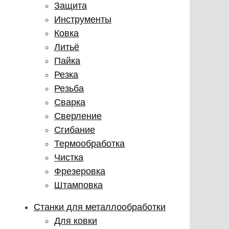
Защита
Инструменты
Ковка
Литьё
Пайка
Резка
Резьба
Сварка
Сверление
Сгибание
Термообработка
Чистка
Фрезеровка
Штамповка
Станки для металлообработки
Для ковки