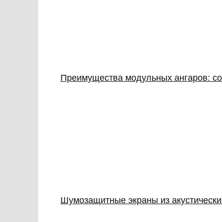
Преимущества модульных ангаров: с
Шумозащитные экраны из акустически