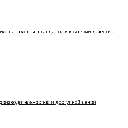
ил: параметры, стандарты и критерии качества
производительностью и доступной ценой