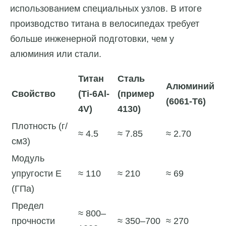
использованием специальных узлов. В итоге
производство титана в велосипедах требует
больше инженерной подготовки, чем у
алюминия или стали.
Титан
Сталь
Алюминий
Свойство
(Ti-6Al-
(пример
(6061-T6)
4V)
4130)
Плотность (г/
≈ 4.5
≈ 7.85
≈ 2.70
см3)
Модуль
упругости E
≈ 110
≈ 210
≈ 69
(ГПа)
Предел
≈ 800–
прочности
≈ 350–700
≈ 270