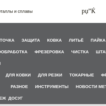
еталлы и сплавы
АТОЧКА
ЗАЩИТА
КОВКА
ЛИТЬЁ
ПАЙКА
ООБРАБОТКА
ФРЕЗЕРОВКА
ЧИСТКА
ШТА
И
ДЛЯ КОВКИ
ДЛЯ РЕЗКИ
ТОКАРНЫЕ
Ф
РАЗНОЕ
ИНСТРУМЕНТЫ
НОВОСТИ МЕ
ЕЖ
ДОСУГ