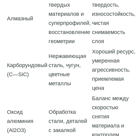
твердых
твердость,
материалов и
износостойкость,
Алмазный
суперпрофилей,
чистая
восстановление
снимаемость
геометрии
слоя
Хороший ресурс,
Нержавеющая
умеренная
Карборундовый
сталь, чугун,
агрессивность,
(C—SiC)
цветные
приемлемая
металлы
цена
Баланс между
скоростью
Оксид
Обработка
снятия
алюминия
стали, деталей
материала и
(Al2O3)
с закалкой
контролем