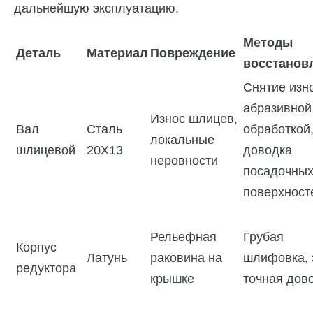
дальнейшую эксплуатацию.
Методы
Деталь
Материал
Повреждение
восстанов
Снятие изн
абразивной
Износ шлицев,
Вал
Сталь
обработкой
локальные
шлицевой
20Х13
доводка
неровности
посадочны
поверхност
Рельефная
Грубая
Корпус
Латунь
раковина на
шлифовка, 
редуктора
крышке
точная дов