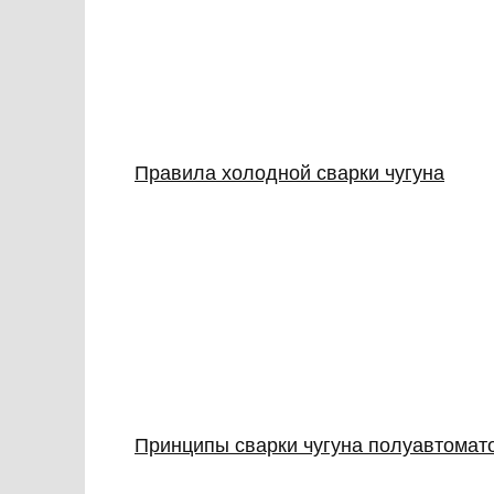
Правила холодной сварки чугуна
Принципы сварки чугуна полуавтомат