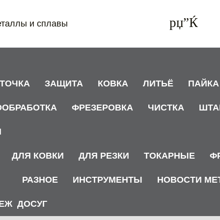
еталлы и сплавы
АТОЧКА
ЗАЩИТА
КОВКА
ЛИТЬЁ
ПАЙКА
ООБРАБОТКА
ФРЕЗЕРОВКА
ЧИСТКА
ШТА
И
ДЛЯ КОВКИ
ДЛЯ РЕЗКИ
ТОКАРНЫЕ
Ф
РАЗНОЕ
ИНСТРУМЕНТЫ
НОВОСТИ МЕ
ЕЖ
ДОСУГ