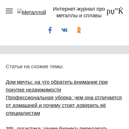
Перейти
Интернет-журнал про
к
металлы и сплавы
содержанию
Статьи на схожие темы:
Дом мечты: на что обратить внимание при
покупке недвижимости
Профессиональная уборка: чем она отличается
от домашней и почему стоит доверить её
специалистам
3PL‑логистика: зачем бизнесу передавать