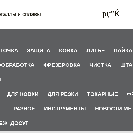
еталлы и сплавы
АТОЧКА
ЗАЩИТА
КОВКА
ЛИТЬЁ
ПАЙКА
ООБРАБОТКА
ФРЕЗЕРОВКА
ЧИСТКА
ШТА
И
ДЛЯ КОВКИ
ДЛЯ РЕЗКИ
ТОКАРНЫЕ
Ф
РАЗНОЕ
ИНСТРУМЕНТЫ
НОВОСТИ МЕ
ЕЖ
ДОСУГ