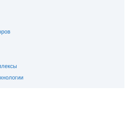
оров
плексы
ехнологии