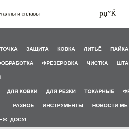
еталлы и сплавы
АТОЧКА
ЗАЩИТА
КОВКА
ЛИТЬЁ
ПАЙКА
ООБРАБОТКА
ФРЕЗЕРОВКА
ЧИСТКА
ШТА
И
ДЛЯ КОВКИ
ДЛЯ РЕЗКИ
ТОКАРНЫЕ
Ф
РАЗНОЕ
ИНСТРУМЕНТЫ
НОВОСТИ МЕ
ЕЖ
ДОСУГ