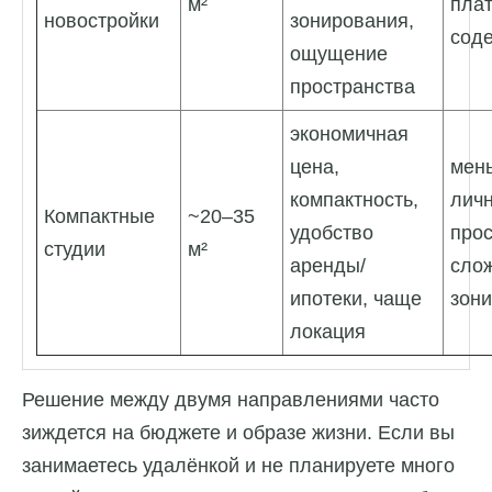
м²
плат
новостройки
зонирования,
сод
ощущение
пространства
экономичная
цена,
мен
компактность,
лич
Компактные
~20–35
удобство
прос
студии
м²
аренды/
сло
ипотеки, чаще
зони
локация
Решение между двумя направлениями часто
зиждется на бюджете и образе жизни. Если вы
занимаетесь удалёнкой и не планируете много