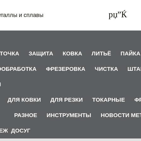
еталлы и сплавы
АТОЧКА
ЗАЩИТА
КОВКА
ЛИТЬЁ
ПАЙКА
ООБРАБОТКА
ФРЕЗЕРОВКА
ЧИСТКА
ШТА
И
ДЛЯ КОВКИ
ДЛЯ РЕЗКИ
ТОКАРНЫЕ
Ф
РАЗНОЕ
ИНСТРУМЕНТЫ
НОВОСТИ МЕ
ЕЖ
ДОСУГ