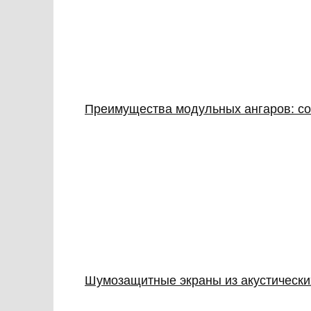
Преимущества модульных ангаров: с
Шумозащитные экраны из акустически