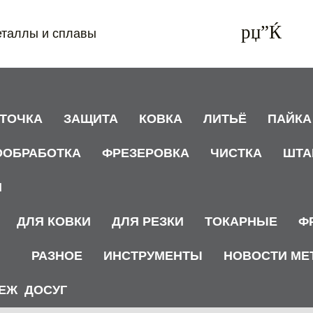
еталлы и сплавы
АТОЧКА
ЗАЩИТА
КОВКА
ЛИТЬЁ
ПАЙКА
ООБРАБОТКА
ФРЕЗЕРОВКА
ЧИСТКА
ШТА
И
ДЛЯ КОВКИ
ДЛЯ РЕЗКИ
ТОКАРНЫЕ
Ф
РАЗНОЕ
ИНСТРУМЕНТЫ
НОВОСТИ МЕ
ЕЖ
ДОСУГ