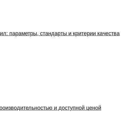
ил: параметры, стандарты и критерии качества
производительностью и доступной ценой