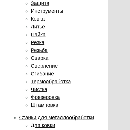
Защита
Инструменты
Ковка
Литьё
Пайка
Резка
Резьба
Сварка
Сверление
Сгибание
Термообработка
Чистка
Фрезеровка
Штамповка
Станки для металлообработки
Для ковки