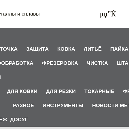
еталлы и сплавы
АТОЧКА
ЗАЩИТА
КОВКА
ЛИТЬЁ
ПАЙКА
ООБРАБОТКА
ФРЕЗЕРОВКА
ЧИСТКА
ШТА
И
ДЛЯ КОВКИ
ДЛЯ РЕЗКИ
ТОКАРНЫЕ
Ф
РАЗНОЕ
ИНСТРУМЕНТЫ
НОВОСТИ МЕ
ЕЖ
ДОСУГ