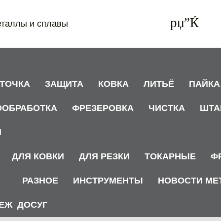
еталлы и сплавы
АТОЧКА
ЗАЩИТА
КОВКА
ЛИТЬЁ
ПАЙКА
ООБРАБОТКА
ФРЕЗЕРОВКА
ЧИСТКА
ШТА
И
ДЛЯ КОВКИ
ДЛЯ РЕЗКИ
ТОКАРНЫЕ
Ф
РАЗНОЕ
ИНСТРУМЕНТЫ
НОВОСТИ МЕ
ЕЖ
ДОСУГ