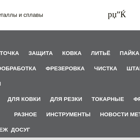
еталлы и сплавы
АТОЧКА
ЗАЩИТА
КОВКА
ЛИТЬЁ
ПАЙКА
ООБРАБОТКА
ФРЕЗЕРОВКА
ЧИСТКА
ШТА
И
ДЛЯ КОВКИ
ДЛЯ РЕЗКИ
ТОКАРНЫЕ
Ф
РАЗНОЕ
ИНСТРУМЕНТЫ
НОВОСТИ МЕ
ЕЖ
ДОСУГ