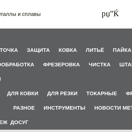
еталлы и сплавы
АТОЧКА
ЗАЩИТА
КОВКА
ЛИТЬЁ
ПАЙКА
ООБРАБОТКА
ФРЕЗЕРОВКА
ЧИСТКА
ШТА
И
ДЛЯ КОВКИ
ДЛЯ РЕЗКИ
ТОКАРНЫЕ
Ф
РАЗНОЕ
ИНСТРУМЕНТЫ
НОВОСТИ МЕ
ЕЖ
ДОСУГ