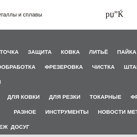
еталлы и сплавы
АТОЧКА
ЗАЩИТА
КОВКА
ЛИТЬЁ
ПАЙКА
ООБРАБОТКА
ФРЕЗЕРОВКА
ЧИСТКА
ШТА
И
ДЛЯ КОВКИ
ДЛЯ РЕЗКИ
ТОКАРНЫЕ
Ф
РАЗНОЕ
ИНСТРУМЕНТЫ
НОВОСТИ МЕ
ЕЖ
ДОСУГ