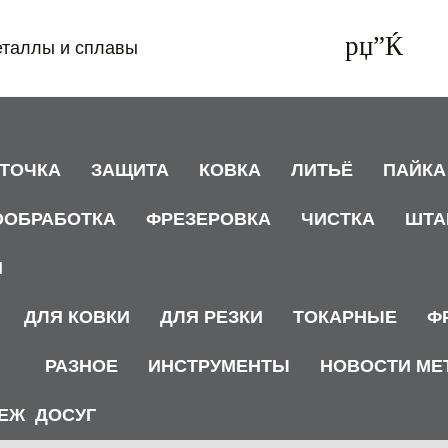
еталлы и сплавы
АТОЧКА
ЗАЩИТА
КОВКА
ЛИТЬЁ
ПАЙКА
ООБРАБОТКА
ФРЕЗЕРОВКА
ЧИСТКА
ШТА
И
ДЛЯ КОВКИ
ДЛЯ РЕЗКИ
ТОКАРНЫЕ
Ф
РАЗНОЕ
ИНСТРУМЕНТЫ
НОВОСТИ МЕ
ЕЖ
ДОСУГ