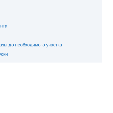
ента
азы до необходимого участка
уски