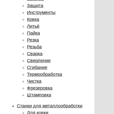
Защита
Инструменты
Ковка
Литьё
Пайка
Резка
Резьба
Сварка
Сверление
Сгибание
Термообработка
Чистка
Фрезеровка
Штамповка
Станки для металлообработки
Для ковки