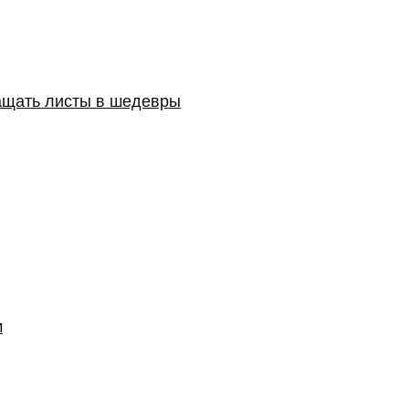
ащать листы в шедевры
м