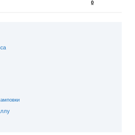
0
сса
тамповки
аллу