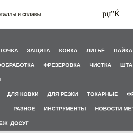
еталлы и сплавы
АТОЧКА
ЗАЩИТА
КОВКА
ЛИТЬЁ
ПАЙКА
ООБРАБОТКА
ФРЕЗЕРОВКА
ЧИСТКА
ШТА
И
ДЛЯ КОВКИ
ДЛЯ РЕЗКИ
ТОКАРНЫЕ
Ф
РАЗНОЕ
ИНСТРУМЕНТЫ
НОВОСТИ МЕ
ЕЖ
ДОСУГ