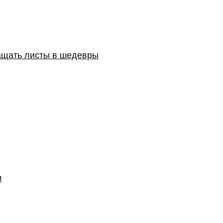
ащать листы в шедевры
м