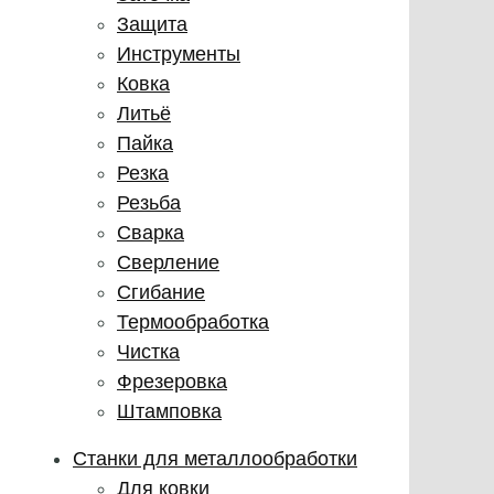
Защита
Инструменты
Ковка
Литьё
Пайка
Резка
Резьба
Сварка
Сверление
Сгибание
Термообработка
Чистка
Фрезеровка
Штамповка
Станки для металлообработки
Для ковки