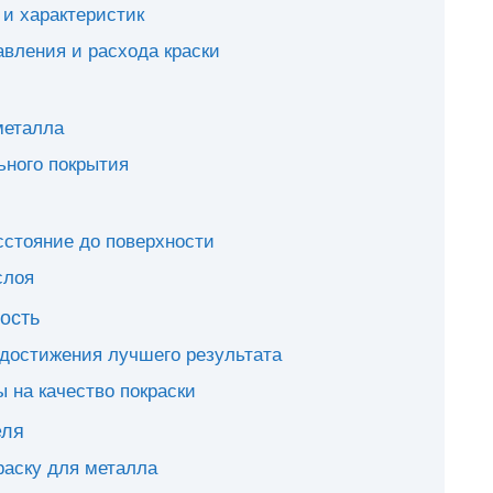
и характеристик
вления и расхода краски
металла
ьного покрытия
сстояние до поверхности
слоя
ость
достижения лучшего результата
 на качество покраски
еля
раску для металла