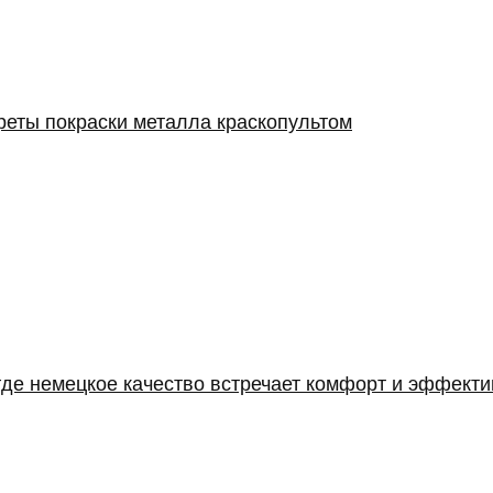
реты покраски металла краскопультом
где немецкое качество встречает комфорт и эффекти