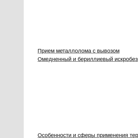
Прием металлолома с вывозом
Омедненный и бериллиевый искробез
Особенности и сферы применения тер