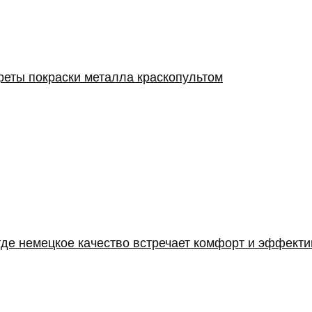
реты покраски металла краскопультом
где немецкое качество встречает комфорт и эффекти